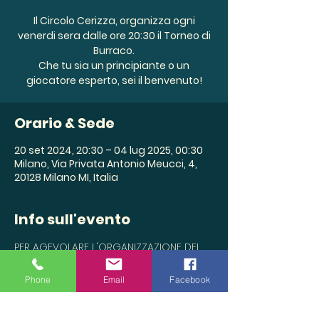
Il Circolo Cerizza, organizza ogni
venerdi sera dalle ore 20:30 il Torneo di
Burraco.
Che tu sia un principiante o un
giocatore esperto, sei il benvenuto!
Orario & Sede
20 set 2024, 20:30 – 04 lug 2025, 00:30
Milano, Via Privata Antonio Meucci, 4,
20128 Milano MI, Italia
Info sull'evento
PER AGEVOLARE L'ORGANIZZAZIONE DEL 
TORNEO E' GRADITA LA CONFERMA DELLA 
TUA PARTECIPAZIONE
Phone
Email
Facebook
INFO LAURA 331 192 0682