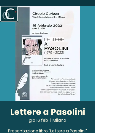
Lettere a Pasolini
gio 16 feb
  |  
Milano
Presentazione libro "Lettere a Pasolini"