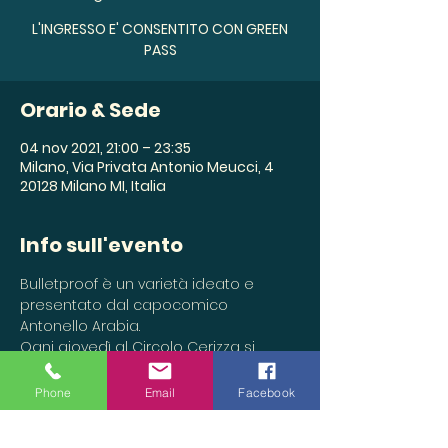
L'INGRESSO E' CONSENTITO CON GREEN
PASS
Orario & Sede
04 nov 2021, 21:00 – 23:35
Milano, Via Privata Antonio Meucci, 4
20128 Milano MI, Italia
Info sull'evento
Bulletproof è un varietà ideato e 
presentato dal capocomico 
Antonello Arabia. 
Ogni giovedì al Circolo Cerizza si 
alterneranno giovani attori, cantanti, 
comici e graditi ospiti per regalarvi 
Phone
Email
Facebook
una serata di gioia, cultura e 
divertimento.