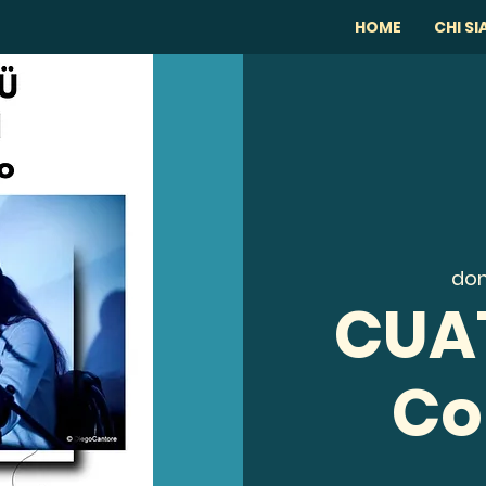
HOME
CHI S
dom
CUA
Co