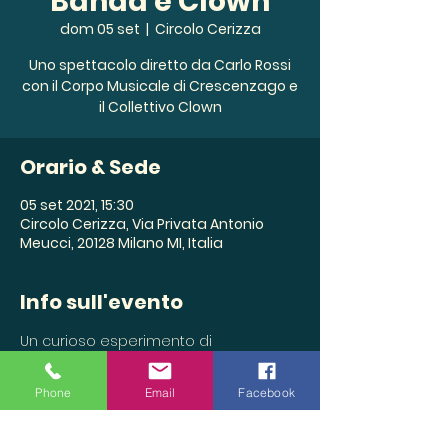
Banda e Clown
dom 05 set
  |  
Circolo Cerizza
Uno spettacolo diretto da Carlo Rossi
con il Corpo Musicale di Crescenzago e
il Collettivo Clown
Orario & Sede
05 set 2021, 15:30
Circolo Cerizza, Via Privata Antonio
Meucci, 20128 Milano MI, Italia
Info sull'evento
Un curioso esperimento di 
interazione tra una banda e un 
gruppo di clown.
Phone
Email
Facebook
Evento ideato da Carlo Cialdo Capelli 
e diretto da Carlo Rossi