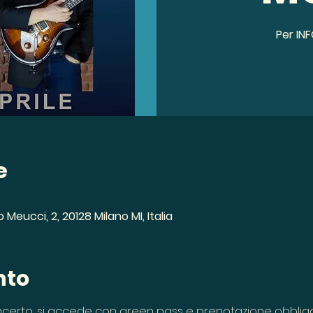
Per IN
e
 Meucci, 2, 20128 Milano MI, Italia
nto
certo, si accede con green pass e prenotazione obblig