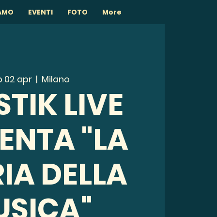
IAMO
EVENTI
FOTO
More
 02 apr
  |  
Milano
TIK LIVE
ENTA "LA
IA DELLA
USICA"