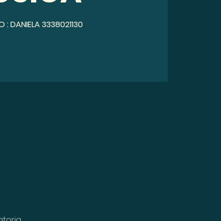
FO : DANIELA 3338021130
atoria