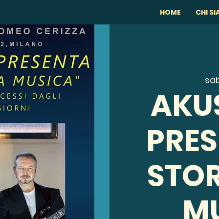
HOME
CHI S
sab
AKUS
PRES
STOR
M